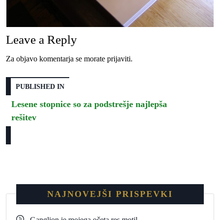
Leave a Reply
Za objavo komentarja se morate
prijaviti
.
PUBLISHED IN
Lesene stopnice so za podstrešje najlepša
rešitev
NAJNOVEJŠI PRISPEVKI
Ganglion je mojega očeta res motil