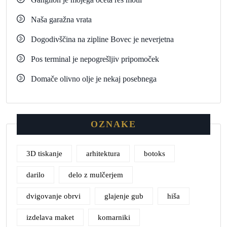
Naša garažna vrata
Dogodivščina na zipline Bovec je neverjetna
Pos terminal je nepogrešljiv pripomoček
Domače olivno olje je nekaj posebnega
OZNAKE
3D tiskanje
arhitektura
botoks
darilo
delo z mulčerjem
dvigovanje obrvi
glajenje gub
hiša
izdelava maket
komarniki