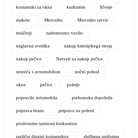
komarniki za okna
kurkumin
ličenje
makete
Mercedes
Mercedes servis
mulčerji
nadomestno vozilo
naglavna svetilka
nakup kmetijskega stroja
nakup pečice
Nasveti za nakup pečice
nesreča s avtomobilom
nočni pohod
okna
pečice
poletje
popravilo avtomobila
prehranska dopolnila
priprava hrane
priprava na pohod
protivnetne lastnosti kurkumina
različni dizajni komarnikov
službena uniforma