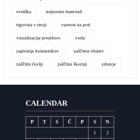
svetilka
trajnostni materiali
trgovina s stroji
varnost na poti
vizualizacija projektov
voda
zapiranje komarnikov
zaščitna obutev
zaščitni čevlji
zaščitni škornji
zdravje
CALENDAR
P
T
S
Č
P
S
N
1
2