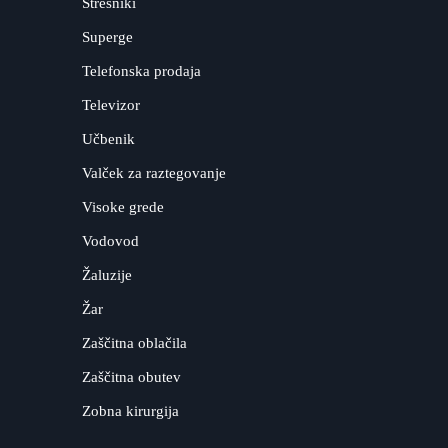
Strešniki
Superge
Telefonska prodaja
Televizor
Učbenik
Valček za raztegovanje
Visoke grede
Vodovod
Žaluzije
Žar
Zaščitna oblačila
Zaščitna obutev
Zobna kirurgija