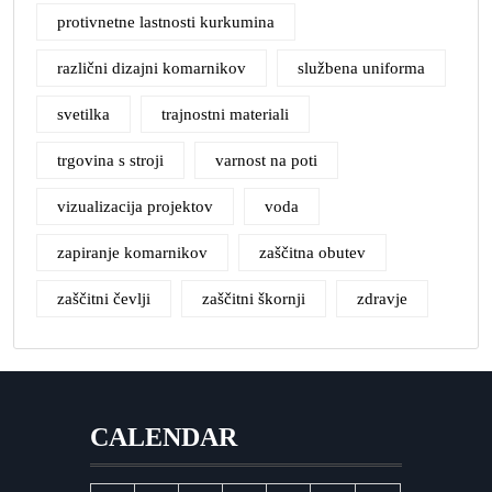
protivnetne lastnosti kurkumina
različni dizajni komarnikov
službena uniforma
svetilka
trajnostni materiali
trgovina s stroji
varnost na poti
vizualizacija projektov
voda
zapiranje komarnikov
zaščitna obutev
zaščitni čevlji
zaščitni škornji
zdravje
CALENDAR