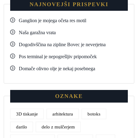
NAJNOVEJŠI PRISPEVKI
Ganglion je mojega očeta res motil
Naša garažna vrata
Dogodivščina na zipline Bovec je neverjetna
Pos terminal je nepogrešljiv pripomoček
Domače olivno olje je nekaj posebnega
OZNAKE
3D tiskanje
arhitektura
botoks
darilo
delo z mulčerjem