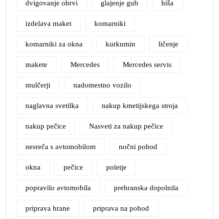
dvigovanje obrvi
glajenje gub
hiša
izdelava maket
komarniki
komarniki za okna
kurkumin
ličenje
makete
Mercedes
Mercedes servis
mulčerji
nadomestno vozilo
naglavna svetilka
nakup kmetijskega stroja
nakup pečice
Nasveti za nakup pečice
nesreča s avtomobilom
nočni pohod
okna
pečice
poletje
popravilo avtomobila
prehranska dopolnila
priprava hrane
priprava na pohod