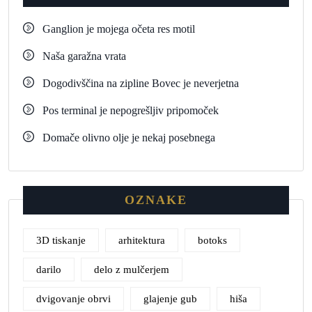
Ganglion je mojega očeta res motil
Naša garažna vrata
Dogodivščina na zipline Bovec je neverjetna
Pos terminal je nepogrešljiv pripomoček
Domače olivno olje je nekaj posebnega
OZNAKE
3D tiskanje
arhitektura
botoks
darilo
delo z mulčerjem
dvigovanje obrvi
glajenje gub
hiša