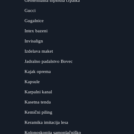
Geotermalna toplotna črpalka
Gucci
Gugalnice
Intex bazeni
Invisalign
Izdelava maket
Jadralno padalstvo Bovec
Kajak oprema
Kapsule
Karpalni kanal
Kasetna tenda
Kemični piling
Keramika imitacija lesa
Kolonoskopija samoplačniško