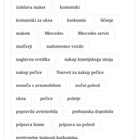
izdelava maket
komarniki
komarniki za okna
kurkumin
ličenje
makete
Mercedes
Mercedes servis
mulčerji
nadomestno vozilo
naglavna svetilka
nakup kmetijskega stroja
nakup pečice
Nasveti za nakup pečice
nesreča s avtomobilom
nočni pohod
okna
pečice
poletje
popravilo avtomobila
prehranska dopolnila
priprava hrane
priprava na pohod
protivnetne lastnosti kurkumina