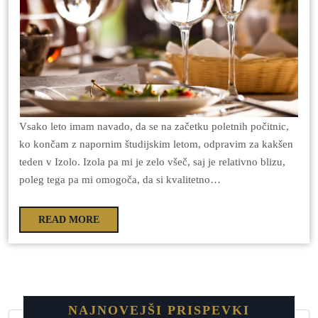
Vsako leto imam navado, da se na začetku poletnih počitnic,
ko končam z napornim študijskim letom, odpravim za kakšen
teden v Izolo. Izola pa mi je zelo všeč, saj je relativno blizu,
poleg tega pa mi omogoča, da si kvalitetno…
READ MORE
NAJNOVEJŠI PRISPEVKI