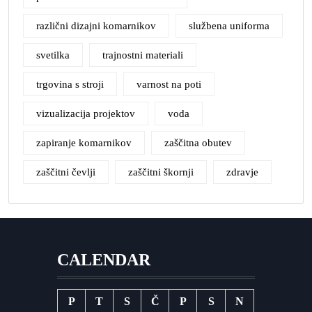
različni dizajni komarnikov
službena uniforma
svetilka
trajnostni materiali
trgovina s stroji
varnost na poti
vizualizacija projektov
voda
zapiranje komarnikov
zaščitna obutev
zaščitni čevlji
zaščitni škornji
zdravje
CALENDAR
P
T
S
Č
P
S
N