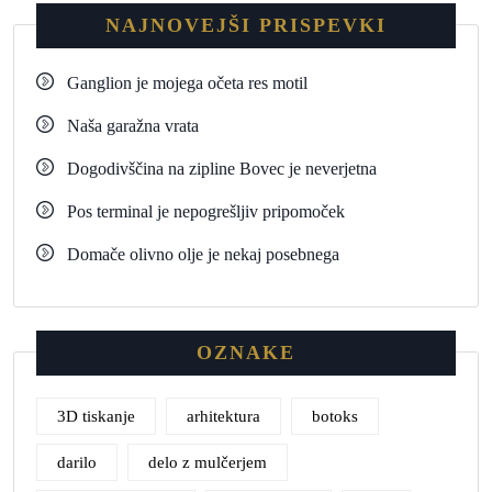
NAJNOVEJŠI PRISPEVKI
Ganglion je mojega očeta res motil
Naša garažna vrata
Dogodivščina na zipline Bovec je neverjetna
Pos terminal je nepogrešljiv pripomoček
Domače olivno olje je nekaj posebnega
OZNAKE
3D tiskanje
arhitektura
botoks
darilo
delo z mulčerjem