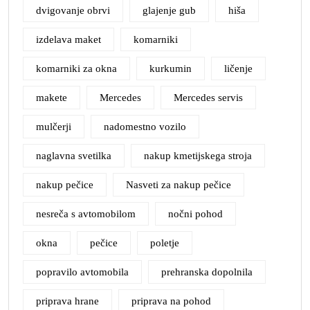
dvigovanje obrvi
glajenje gub
hiša
izdelava maket
komarniki
komarniki za okna
kurkumin
ličenje
makete
Mercedes
Mercedes servis
mulčerji
nadomestno vozilo
naglavna svetilka
nakup kmetijskega stroja
nakup pečice
Nasveti za nakup pečice
nesreča s avtomobilom
nočni pohod
okna
pečice
poletje
popravilo avtomobila
prehranska dopolnila
priprava hrane
priprava na pohod