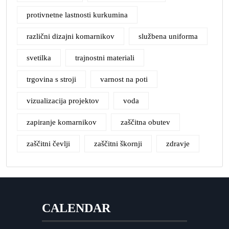
protivnetne lastnosti kurkumina
različni dizajni komarnikov
službena uniforma
svetilka
trajnostni materiali
trgovina s stroji
varnost na poti
vizualizacija projektov
voda
zapiranje komarnikov
zaščitna obutev
zaščitni čevlji
zaščitni škornji
zdravje
CALENDAR