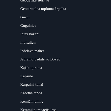
Geodetske storitve
Geotermalna toplotna črpalka
Gucci
Gugalnice
Intex bazeni
Invisalign
Izdelava maket
Jadralno padalstvo Bovec
Kajak oprema
Kapsule
Karpalni kanal
Kasetna tenda
Kemični piling
Keramika imitacija lesa