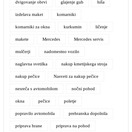
dvigovanje obrvi
glajenje gub
hiša
izdelava maket
komarniki
komarniki za okna
kurkumin
ličenje
makete
Mercedes
Mercedes servis
mulčerji
nadomestno vozilo
naglavna svetilka
nakup kmetijskega stroja
nakup pečice
Nasveti za nakup pečice
nesreča s avtomobilom
nočni pohod
okna
pečice
poletje
popravilo avtomobila
prehranska dopolnila
priprava hrane
priprava na pohod