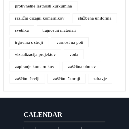
protivnetne lastnosti kurkumina
različni dizajni komarnikov
službena uniforma
svetilka
trajnostni materiali
trgovina s stroji
varnost na poti
vizualizacija projektov
voda
zapiranje komarnikov
zaščitna obutev
zaščitni čevlji
zaščitni škornji
zdravje
CALENDAR