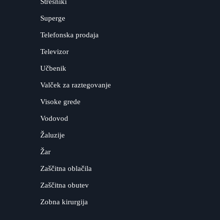
Strešniki
Superge
Telefonska prodaja
Televizor
Učbenik
Valček za raztegovanje
Visoke grede
Vodovod
Žaluzije
Žar
Zaščitna oblačila
Zaščitna obutev
Zobna kirurgija