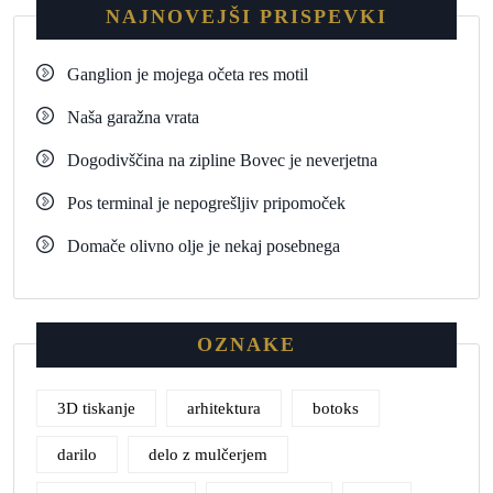
NAJNOVEJŠI PRISPEVKI
Ganglion je mojega očeta res motil
Naša garažna vrata
Dogodivščina na zipline Bovec je neverjetna
Pos terminal je nepogrešljiv pripomoček
Domače olivno olje je nekaj posebnega
OZNAKE
3D tiskanje
arhitektura
botoks
darilo
delo z mulčerjem