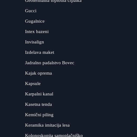
Geotermalna toplotna črpalka
Gucci
Gugalnice
Intex bazeni
Invisalign
Izdelava maket
Jadralno padalstvo Bovec
Kajak oprema
Kapsule
Karpalni kanal
Kasetna tenda
Kemični piling
Keramika imitacija lesa
Kolonoskopija samoplačniško