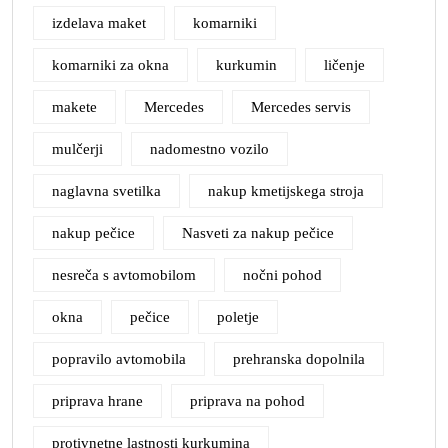
izdelava maket
komarniki
komarniki za okna
kurkumin
ličenje
makete
Mercedes
Mercedes servis
mulčerji
nadomestno vozilo
naglavna svetilka
nakup kmetijskega stroja
nakup pečice
Nasveti za nakup pečice
nesreča s avtomobilom
nočni pohod
okna
pečice
poletje
popravilo avtomobila
prehranska dopolnila
priprava hrane
priprava na pohod
protivnetne lastnosti kurkumina