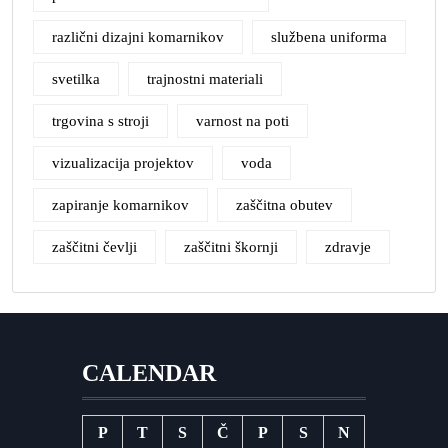
različni dizajni komarnikov
službena uniforma
svetilka
trajnostni materiali
trgovina s stroji
varnost na poti
vizualizacija projektov
voda
zapiranje komarnikov
zaščitna obutev
zaščitni čevlji
zaščitni škornji
zdravje
CALENDAR
P
T
S
Č
P
S
N