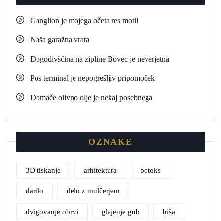
Ganglion je mojega očeta res motil
Naša garažna vrata
Dogodivščina na zipline Bovec je neverjetna
Pos terminal je nepogrešljiv pripomoček
Domače olivno olje je nekaj posebnega
OZNAKE
3D tiskanje
arhitektura
botoks
darilo
delo z mulčerjem
dvigovanje obrvi
glajenje gub
hiša