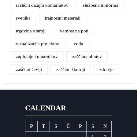
različni dizajni komarnikov
službena uniforma
svetilka
trajnostni materiali
trgovina s stroji
varnost na poti
vizualizacija projektov
voda
zapiranje komarnikov
zaščitna obutev
zaščitni čevlji
zaščitni škornji
zdravje
CALENDAR
P
T
S
Č
P
S
N
1
2