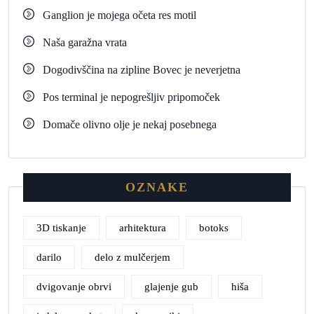
Ganglion je mojega očeta res motil
Naša garažna vrata
Dogodivščina na zipline Bovec je neverjetna
Pos terminal je nepogrešljiv pripomoček
Domače olivno olje je nekaj posebnega
OZNAKE
3D tiskanje
arhitektura
botoks
darilo
delo z mulčerjem
dvigovanje obrvi
glajenje gub
hiša