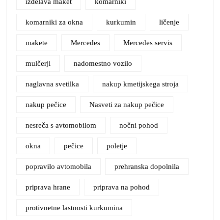
izdelava maket
komarniki
komarniki za okna
kurkumin
ličenje
makete
Mercedes
Mercedes servis
mulčerji
nadomestno vozilo
naglavna svetilka
nakup kmetijskega stroja
nakup pečice
Nasveti za nakup pečice
nesreča s avtomobilom
nočni pohod
okna
pečice
poletje
popravilo avtomobila
prehranska dopolnila
priprava hrane
priprava na pohod
protivnetne lastnosti kurkumina