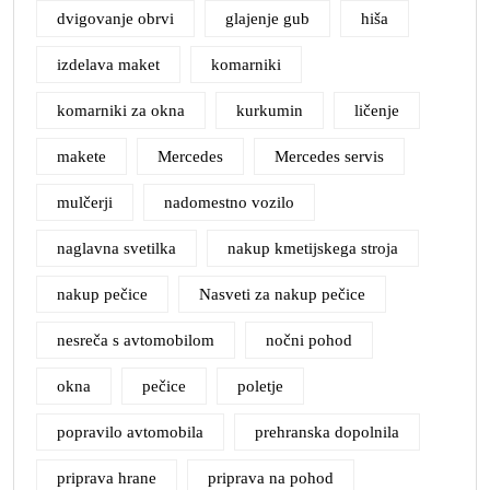
dvigovanje obrvi
glajenje gub
hiša
izdelava maket
komarniki
komarniki za okna
kurkumin
ličenje
makete
Mercedes
Mercedes servis
mulčerji
nadomestno vozilo
naglavna svetilka
nakup kmetijskega stroja
nakup pečice
Nasveti za nakup pečice
nesreča s avtomobilom
nočni pohod
okna
pečice
poletje
popravilo avtomobila
prehranska dopolnila
priprava hrane
priprava na pohod