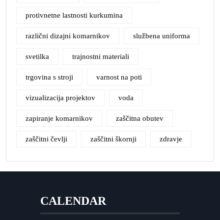
protivnetne lastnosti kurkumina
različni dizajni komarnikov
službena uniforma
svetilka
trajnostni materiali
trgovina s stroji
varnost na poti
vizualizacija projektov
voda
zapiranje komarnikov
zaščitna obutev
zaščitni čevlji
zaščitni škornji
zdravje
CALENDAR