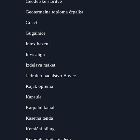
Geodetske storitve
Geotermalna toplotna črpalka
Gucci
Gugalnice
Intex bazeni
Invisalign
Izdelava maket
Jadralno padalstvo Bovec
Kajak oprema
Kapsule
Karpalni kanal
Kasetna tenda
Kemični piling
Keramika imitacija lesa