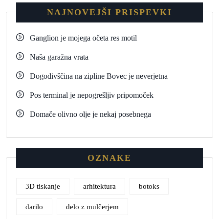
NAJNOVEJŠI PRISPEVKI
Ganglion je mojega očeta res motil
Naša garažna vrata
Dogodivščina na zipline Bovec je neverjetna
Pos terminal je nepogrešljiv pripomoček
Domače olivno olje je nekaj posebnega
OZNAKE
3D tiskanje
arhitektura
botoks
darilo
delo z mulčerjem