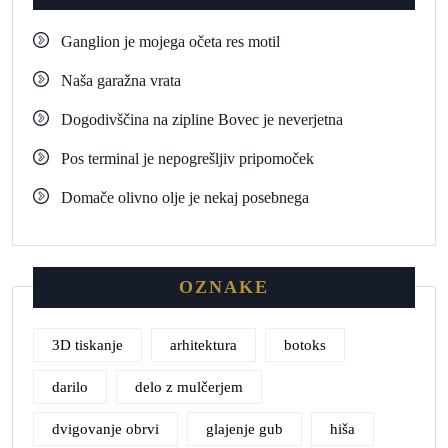
Ganglion je mojega očeta res motil
Naša garažna vrata
Dogodivščina na zipline Bovec je neverjetna
Pos terminal je nepogrešljiv pripomoček
Domače olivno olje je nekaj posebnega
OZNAKE
3D tiskanje
arhitektura
botoks
darilo
delo z mulčerjem
dvigovanje obrvi
glajenje gub
hiša