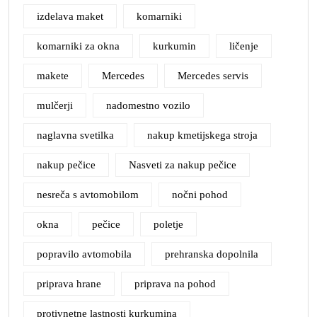
izdelava maket
komarniki
komarniki za okna
kurkumin
ličenje
makete
Mercedes
Mercedes servis
mulčerji
nadomestno vozilo
naglavna svetilka
nakup kmetijskega stroja
nakup pečice
Nasveti za nakup pečice
nesreča s avtomobilom
nočni pohod
okna
pečice
poletje
popravilo avtomobila
prehranska dopolnila
priprava hrane
priprava na pohod
protivnetne lastnosti kurkumina