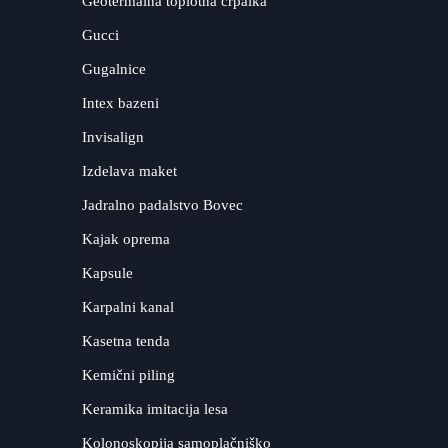
Geotermalna toplotna črpalka
Gucci
Gugalnice
Intex bazeni
Invisalign
Izdelava maket
Jadralno padalstvo Bovec
Kajak oprema
Kapsule
Karpalni kanal
Kasetna tenda
Kemični piling
Keramika imitacija lesa
Kolonoskopija samoplačniško