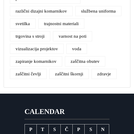
različni dizajni komarnikov
službena uniforma
svetilka
trajnostni materiali
trgovina s stroji
varnost na poti
vizualizacija projektov
voda
zapiranje komarnikov
zaščitna obutev
zaščitni čevlji
zaščitni škornji
zdravje
CALENDAR
P
T
S
Č
P
S
N