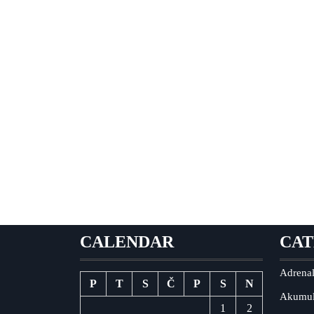
CALENDAR
CAT
Adrenal
P
T
S
Č
P
S
N
Akumul
1
2