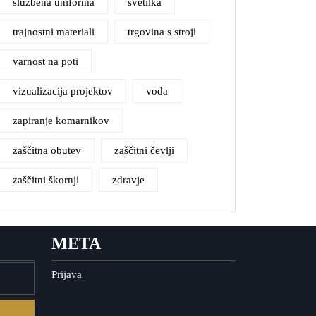
službena uniforma
svetilka
trajnostni materiali
trgovina s stroji
varnost na poti
vizualizacija projektov
voda
zapiranje komarnikov
zaščitna obutev
zaščitni čevlji
zaščitni škornji
zdravje
META
Prijava