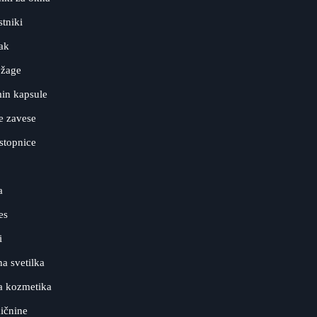
tniki
ak
 žage
in kapsule
e zavese
stopnice
a
es
i
a svetilka
a kozmetika
ičnine