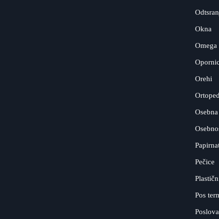
Odtsranj
Okna
Omega 
Opornic
Orehi
Ortoped
Osebna 
Osebnos
Papirna
Pečice
Plastičn
Pos ter
Poslova