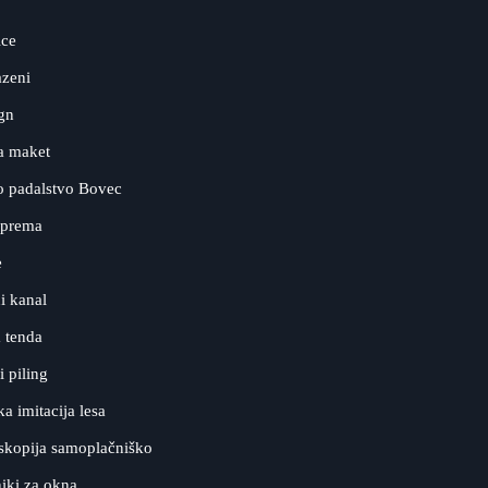
ice
azeni
ign
a maket
o padalstvo Bovec
oprema
e
i kanal
 tenda
 piling
a imitacija lesa
kopija samoplačniško
iki za okna