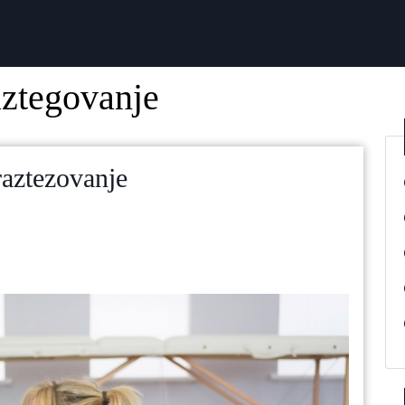
aztegovanje
raztezovanje