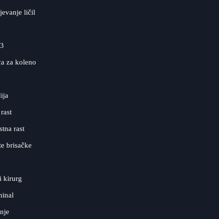
evanje ličil
3
a za koleno
ija
rast
tna rast
te brisačke
i kirurg
minal
nje