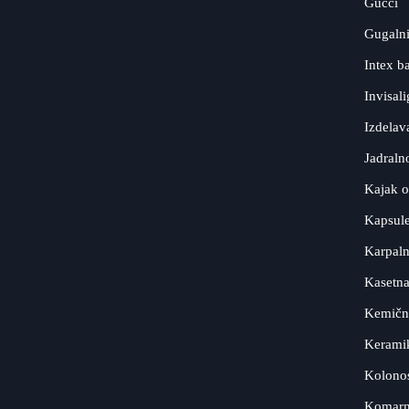
Gucci
Gugaln
Intex b
Invisal
Izdelav
Jadraln
Kajak 
Kapsul
Karpaln
Kasetna
Kemični
Keramik
Kolonos
Komarn