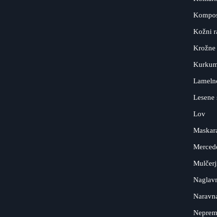
Kompos
Kožni r
Krožne
Kurkum
Lameln
Lesene 
Lov
Maskar
Merced
Mulčerj
Naglavn
Naravn
Neprem