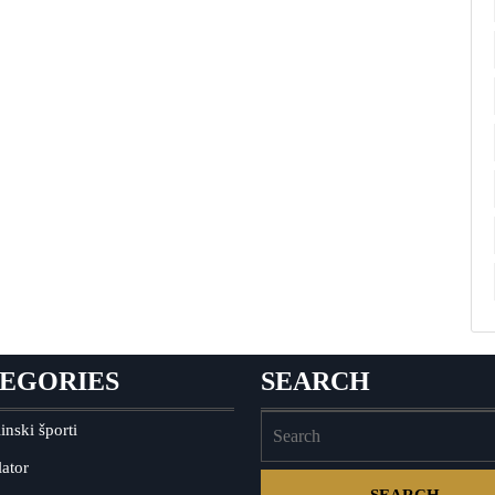
EGORIES
SEARCH
inski športi
ator