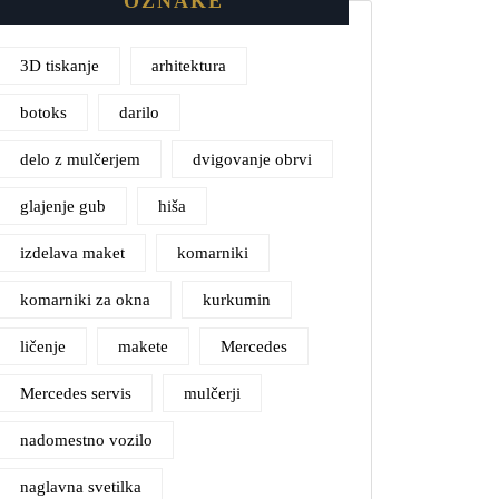
OZNAKE
3D tiskanje
arhitektura
botoks
darilo
delo z mulčerjem
dvigovanje obrvi
glajenje gub
hiša
izdelava maket
komarniki
komarniki za okna
kurkumin
ličenje
makete
Mercedes
Mercedes servis
mulčerji
nadomestno vozilo
naglavna svetilka