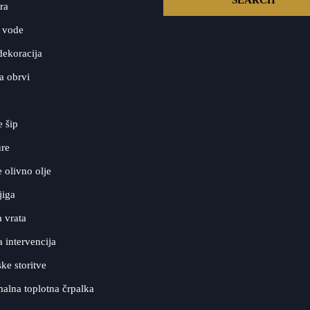
ra
 vode
dekoracija
a obrvi
e šip
ure
olivno olje
jiga
 vrata
a intervencija
ke storitve
alna toplotna črpalka