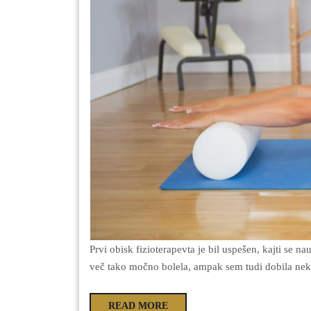
Prvi obisk fizioterapevta je bil uspešen, kajti se naučila samo vaj, ki mi bodo pripomogle, da me hrbtenica ne bo
več tako močno bolela, ampak sem tudi dobila neka
READ MORE