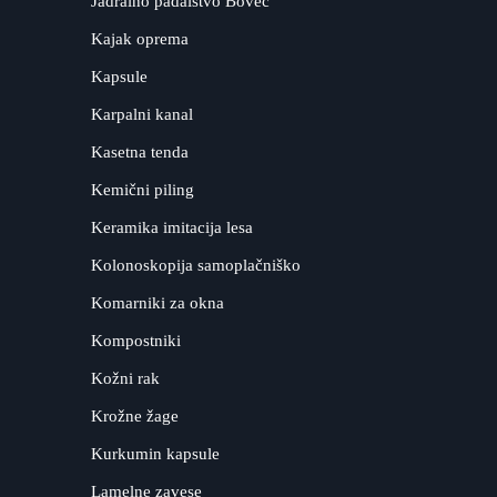
Jadralno padalstvo Bovec
Kajak oprema
Kapsule
Karpalni kanal
Kasetna tenda
Kemični piling
Keramika imitacija lesa
Kolonoskopija samoplačniško
Komarniki za okna
Kompostniki
Kožni rak
Krožne žage
Kurkumin kapsule
Lamelne zavese