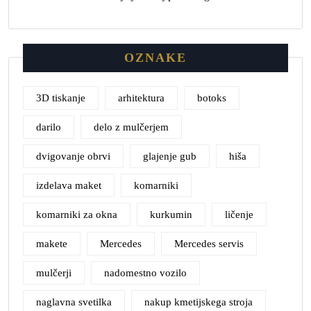
OZNAKE
3D tiskanje
arhitektura
botoks
darilo
delo z mulčerjem
dvigovanje obrvi
glajenje gub
hiša
izdelava maket
komarniki
komarniki za okna
kurkumin
ličenje
makete
Mercedes
Mercedes servis
mulčerji
nadomestno vozilo
naglavna svetilka
nakup kmetijskega stroja