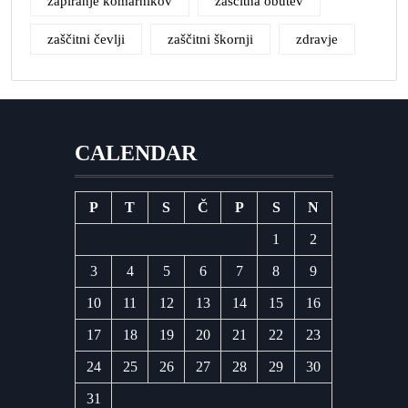
zapiranje komarnikov
zaščitna obutev
zaščitni čevlji
zaščitni škornji
zdravje
CALENDAR
P
T
S
Č
P
S
N
1
2
3
4
5
6
7
8
9
10
11
12
13
14
15
16
17
18
19
20
21
22
23
24
25
26
27
28
29
30
31