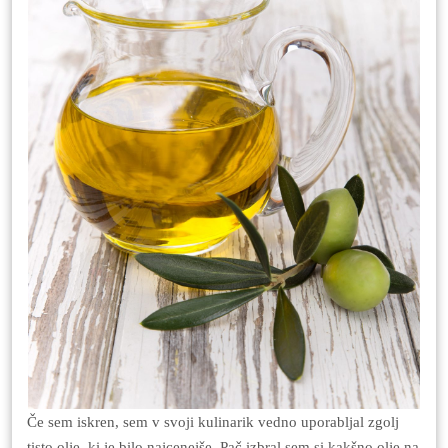
Če sem iskren, sem v svoji kulinarik vedno uporabljal zgolj
tisto olje, ki je bilo najcenejše. Pač izbral sem si kakšno olje na