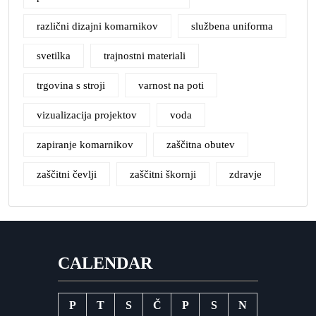
različni dizajni komarnikov
službena uniforma
svetilka
trajnostni materiali
trgovina s stroji
varnost na poti
vizualizacija projektov
voda
zapiranje komarnikov
zaščitna obutev
zaščitni čevlji
zaščitni škornji
zdravje
CALENDAR
P
T
S
Č
P
S
N