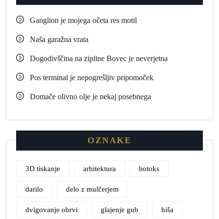
Ganglion je mojega očeta res motil
Naša garažna vrata
Dogodivščina na zipline Bovec je neverjetna
Pos terminal je nepogrešljiv pripomoček
Domače olivno olje je nekaj posebnega
OZNAKE
3D tiskanje
arhitektura
botoks
darilo
delo z mulčerjem
dvigovanje obrvi
glajenje gub
hiša