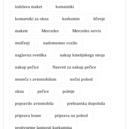
izdelava maket
komarniki
komarniki za okna
kurkumin
ličenje
makete
Mercedes
Mercedes servis
mulčerji
nadomestno vozilo
naglavna svetilka
nakup kmetijskega stroja
nakup pečice
Nasveti za nakup pečice
nesreča s avtomobilom
nočni pohod
okna
pečice
poletje
popravilo avtomobila
prehranska dopolnila
priprava hrane
priprava na pohod
protivnetne lastnosti kurkumina