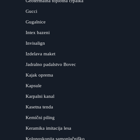
Geotermalna toplotna črpalka
Gucci
Gugalnice
Intex bazeni
Invisalign
Izdelava maket
Jadralno padalstvo Bovec
Kajak oprema
Kapsule
Karpalni kanal
Kasetna tenda
Kemični piling
Keramika imitacija lesa
Kolonoskopija samoplačniško