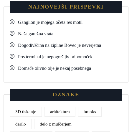
NAJNOVEJŠI PRISPEVKI
Ganglion je mojega očeta res motil
Naša garažna vrata
Dogodivščina na zipline Bovec je neverjetna
Pos terminal je nepogrešljiv pripomoček
Domače olivno olje je nekaj posebnega
OZNAKE
3D tiskanje
arhitektura
botoks
darilo
delo z mulčerjem