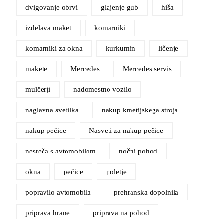
dvigovanje obrvi
glajenje gub
hiša
izdelava maket
komarniki
komarniki za okna
kurkumin
ličenje
makete
Mercedes
Mercedes servis
mulčerji
nadomestno vozilo
naglavna svetilka
nakup kmetijskega stroja
nakup pečice
Nasveti za nakup pečice
nesreča s avtomobilom
nočni pohod
okna
pečice
poletje
popravilo avtomobila
prehranska dopolnila
priprava hrane
priprava na pohod