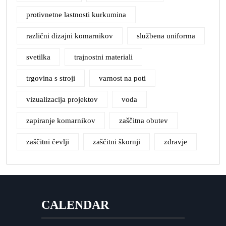
protivnetne lastnosti kurkumina
različni dizajni komarnikov
službena uniforma
svetilka
trajnostni materiali
trgovina s stroji
varnost na poti
vizualizacija projektov
voda
zapiranje komarnikov
zaščitna obutev
zaščitni čevlji
zaščitni škornji
zdravje
CALENDAR