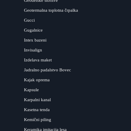
Geodetske storitve
Geotermalna toplotna črpalka
Gucci
Gugalnice
Intex bazeni
Invisalign
Izdelava maket
Jadralno padalstvo Bovec
Kajak oprema
Kapsule
Karpalni kanal
Kasetna tenda
Kemični piling
Keramika imitacija lesa