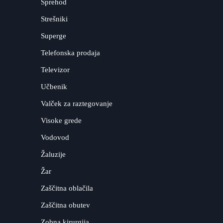
Sprehod
Strešniki
Superge
Telefonska prodaja
Televizor
Učbenik
Valček za raztegovanje
Visoke grede
Vodovod
Žaluzije
Žar
Zaščitna oblačila
Zaščitna obutev
Zobna kirurgija