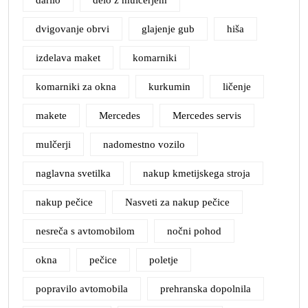
darilo
delo z mulčerjem
dvigovanje obrvi
glajenje gub
hiša
izdelava maket
komarniki
komarniki za okna
kurkumin
ličenje
makete
Mercedes
Mercedes servis
mulčerji
nadomestno vozilo
naglavna svetilka
nakup kmetijskega stroja
nakup pečice
Nasveti za nakup pečice
nesreča s avtomobilom
nočni pohod
okna
pečice
poletje
popravilo avtomobila
prehranska dopolnila