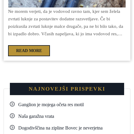
Ne morem verjeti, da je vodovod ravno tam, kjer sem želela
zvrtati luknje za postavitev dodatne razsvetljave. Če bi
poizkusila zvrtati luknje malce drugače, pa ne bi bilo tako, da
bi izpadlo dobro. Včasih napeljava, ki jo ima vodovod res,…
READ MORE
NAJNOVEJŠI PRISPEVKI
Ganglion je mojega očeta res motil
Naša garažna vrata
Dogodivščina na zipline Bovec je neverjetna