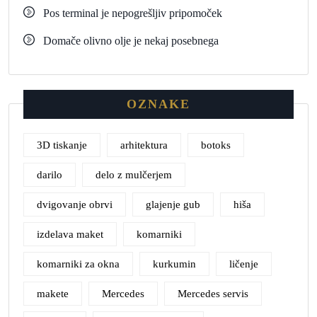
Pos terminal je nepogrešljiv pripomoček
Domače olivno olje je nekaj posebnega
OZNAKE
3D tiskanje
arhitektura
botoks
darilo
delo z mulčerjem
dvigovanje obrvi
glajenje gub
hiša
izdelava maket
komarniki
komarniki za okna
kurkumin
ličenje
makete
Mercedes
Mercedes servis