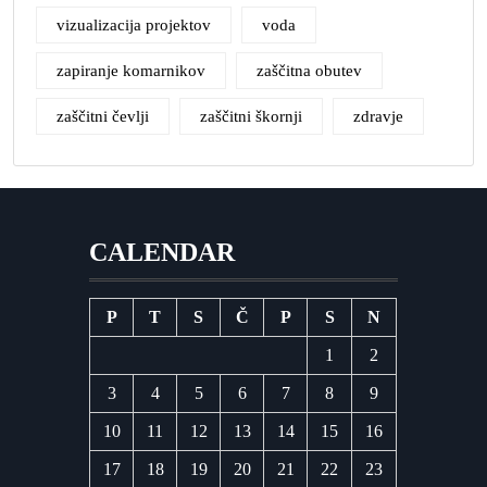
vizualizacija projektov
voda
zapiranje komarnikov
zaščitna obutev
zaščitni čevlji
zaščitni škornji
zdravje
CALENDAR
P
T
S
Č
P
S
N
1
2
3
4
5
6
7
8
9
10
11
12
13
14
15
16
17
18
19
20
21
22
23