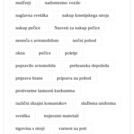
mulčerji
nadomestno vozilo
naglavna svetilka
nakup kmetijskega stroja
nakup pečice
Nasveti za nakup pečice
nesreča s avtomobilom
nočni pohod
okna
pečice
poletje
popravilo avtomobila
prehranska dopolnila
priprava hrane
priprava na pohod
protivnetne lastnosti kurkumina
različni dizajni komarnikov
službena uniforma
svetilka
trajnostni materiali
trgovina s stroji
varnost na poti