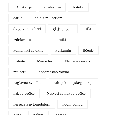
3D tiskanje
arhitektura
botoks
darilo
delo z mulčerjem
dvigovanje obrvi
glajenje gub
hiša
izdelava maket
komarniki
komarniki za okna
kurkumin
ličenje
makete
Mercedes
Mercedes servis
mulčerji
nadomestno vozilo
naglavna svetilka
nakup kmetijskega stroja
nakup pečice
Nasveti za nakup pečice
nesreča s avtomobilom
nočni pohod
okna
pečice
poletje