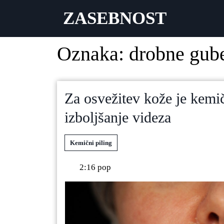
ZASEBNOST
Oznaka:
drobne gub
Za osvežitev kože je kemič
izboljšanje videza
Kemični piling
2:16 pop