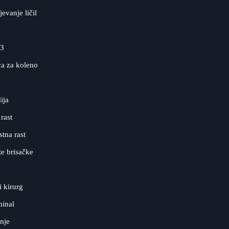
evanje ličil
3
a za koleno
ija
rast
tna rast
te brisačke
i kirurg
minal
nje