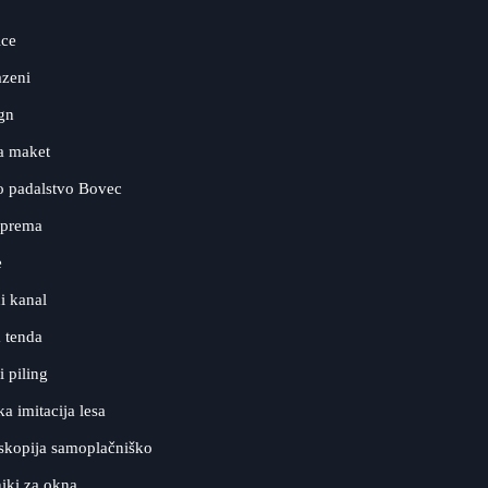
ice
azeni
ign
a maket
o padalstvo Bovec
oprema
e
i kanal
 tenda
 piling
a imitacija lesa
kopija samoplačniško
iki za okna