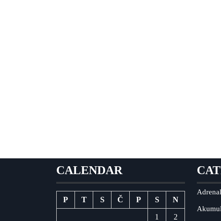
CALENDAR
CAT
Adrenal
P
T
S
Č
P
S
N
Akumul
1
2