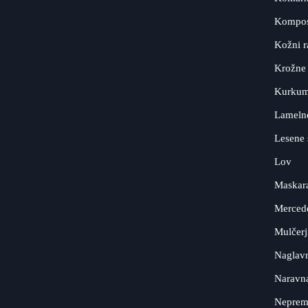
Kompos
Kožni r
Krožne
Kurkum
Lameln
Lesene 
Lov
Maskar
Merced
Mulčerj
Naglavn
Naravn
Neprem