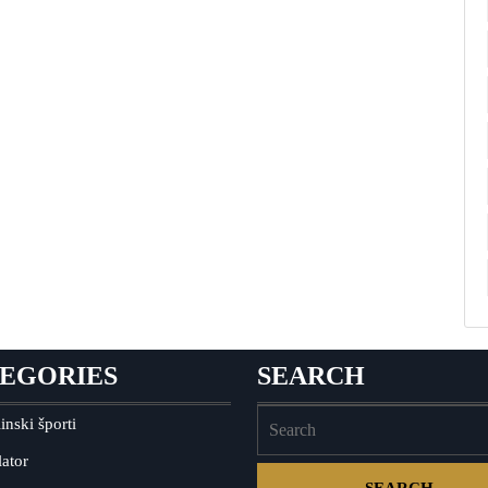
EGORIES
SEARCH
inski športi
ator