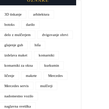
OZNAKE
3D tiskanje
arhitektura
botoks
darilo
delo z mulčerjem
dvigovanje obrvi
glajenje gub
hiša
izdelava maket
komarniki
komarniki za okna
kurkumin
ličenje
makete
Mercedes
Mercedes servis
mulčerji
nadomestno vozilo
naglavna svetilka