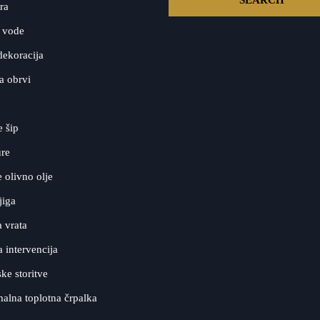
ra
 vode
dekoracija
a obrvi
e šip
ure
olivno olje
jiga
 vrata
a intervencija
ke storitve
alna toplotna črpalka