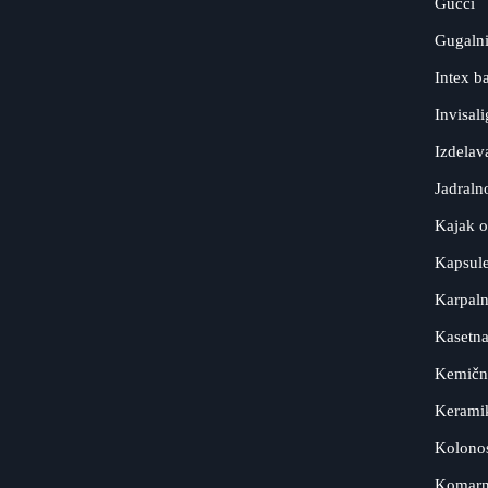
Gucci
Gugaln
Intex b
Invisal
Izdelav
Jadraln
Kajak 
Kapsul
Karpaln
Kasetna
Kemični
Keramik
Kolonos
Komarn