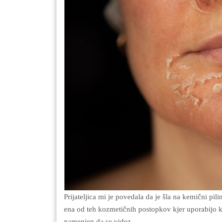
Prijateljica mi je povedala da je šla na kemični piling s katerim je bila zelo zadovoljna. Namreč kemični piling je
ena od teh kozmetičnih postopkov kjer uporabijo k
namenjen da se videz…