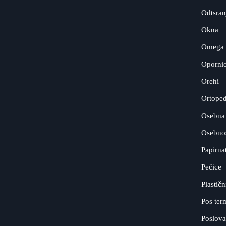
Odtsranj
Okna
Omega 
Opornic
Orehi
Ortoped
Osebna 
Osebnos
Papirna
Pečice
Plastičn
Pos ter
Poslova