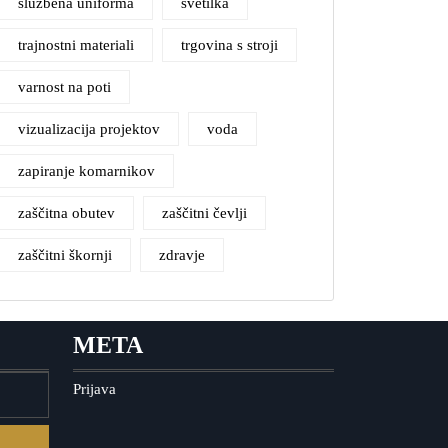
službena uniforma
svetilka
trajnostni materiali
trgovina s stroji
varnost na poti
vizualizacija projektov
voda
zapiranje komarnikov
zaščitna obutev
zaščitni čevlji
zaščitni škornji
zdravje
META
Prijava