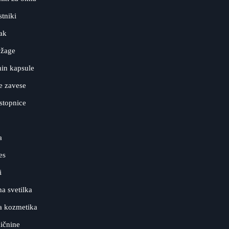
tniki
ak
 žage
in kapsule
e zavese
stopnice
a
es
i
a svetilka
a kozmetika
ičnine