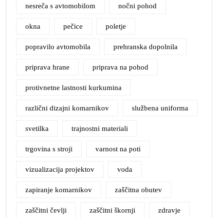
nesreča s avtomobilom
nočni pohod
okna
pečice
poletje
popravilo avtomobila
prehranska dopolnila
priprava hrane
priprava na pohod
protivnetne lastnosti kurkumina
različni dizajni komarnikov
službena uniforma
svetilka
trajnostni materiali
trgovina s stroji
varnost na poti
vizualizacija projektov
voda
zapiranje komarnikov
zaščitna obutev
zaščitni čevlji
zaščitni škornji
zdravje