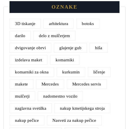
OZNAKE
3D tiskanje
arhitektura
botoks
darilo
delo z mulčerjem
dvigovanje obrvi
glajenje gub
hiša
izdelava maket
komarniki
komarniki za okna
kurkumin
ličenje
makete
Mercedes
Mercedes servis
mulčerji
nadomestno vozilo
naglavna svetilka
nakup kmetijskega stroja
nakup pečice
Nasveti za nakup pečice