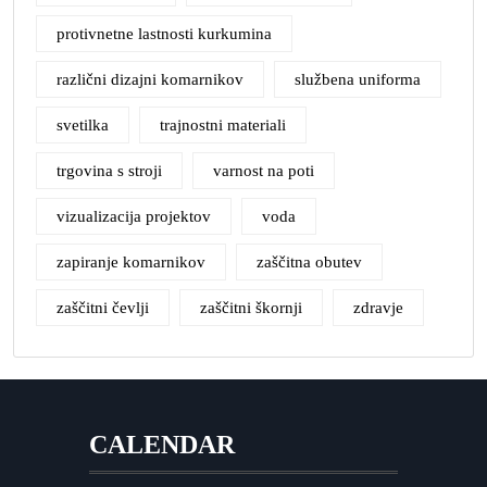
protivnetne lastnosti kurkumina
različni dizajni komarnikov
službena uniforma
svetilka
trajnostni materiali
trgovina s stroji
varnost na poti
vizualizacija projektov
voda
zapiranje komarnikov
zaščitna obutev
zaščitni čevlji
zaščitni škornji
zdravje
CALENDAR