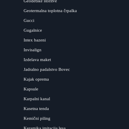
Geodetske storitve
Geotermalna toplotna črpalka
Gucci
Gugalnice
Intex bazeni
Invisalign
Izdelava maket
Jadralno padalstvo Bovec
Kajak oprema
Kapsule
Karpalni kanal
Kasetna tenda
Kemični piling
Keramika imitacija lesa