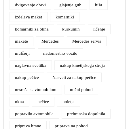
dvigovanje obrvi
glajenje gub
hiša
izdelava maket
komarniki
komarniki za okna
kurkumin
ličenje
makete
Mercedes
Mercedes servis
mulčerji
nadomestno vozilo
naglavna svetilka
nakup kmetijskega stroja
nakup pečice
Nasveti za nakup pečice
nesreča s avtomobilom
nočni pohod
okna
pečice
poletje
popravilo avtomobila
prehranska dopolnila
priprava hrane
priprava na pohod