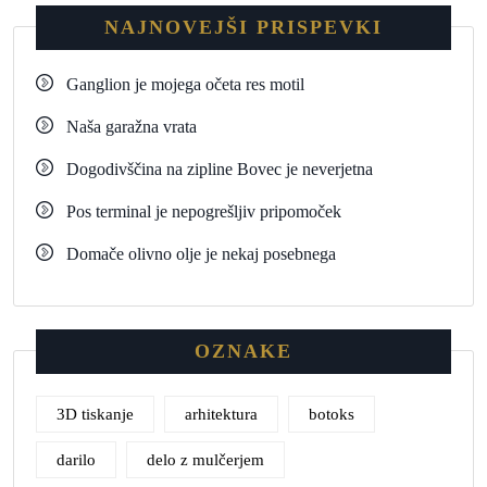
NAJNOVEJŠI PRISPEVKI
Ganglion je mojega očeta res motil
Naša garažna vrata
Dogodivščina na zipline Bovec je neverjetna
Pos terminal je nepogrešljiv pripomoček
Domače olivno olje je nekaj posebnega
OZNAKE
3D tiskanje
arhitektura
botoks
darilo
delo z mulčerjem