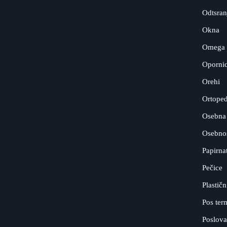
Odtsranj
Okna
Omega 
Opornic
Orehi
Ortoped
Osebna 
Osebnos
Papirna
Pečice
Plastičn
Pos ter
Poslova