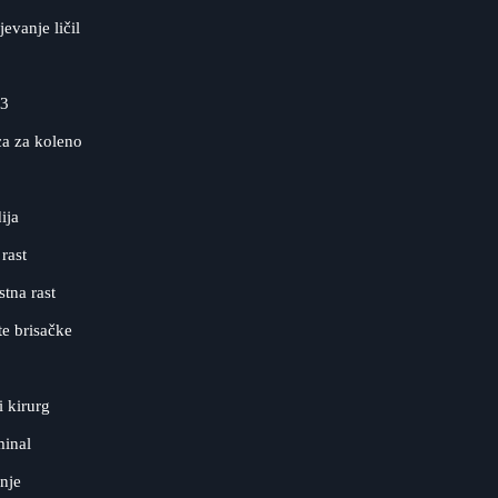
evanje ličil
3
a za koleno
ija
rast
tna rast
te brisačke
i kirurg
minal
nje