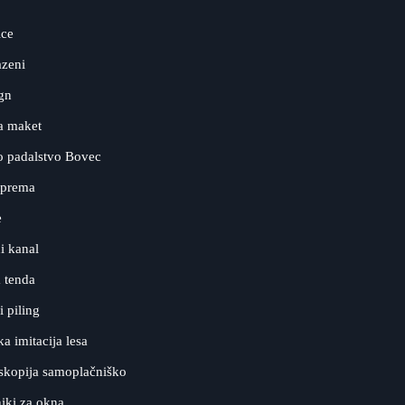
ice
azeni
ign
a maket
o padalstvo Bovec
oprema
e
i kanal
 tenda
 piling
a imitacija lesa
kopija samoplačniško
iki za okna