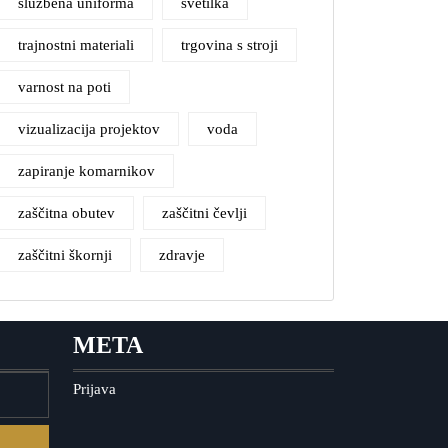
službena uniforma
svetilka
trajnostni materiali
trgovina s stroji
varnost na poti
vizualizacija projektov
voda
zapiranje komarnikov
zaščitna obutev
zaščitni čevlji
zaščitni škornji
zdravje
META
Prijava