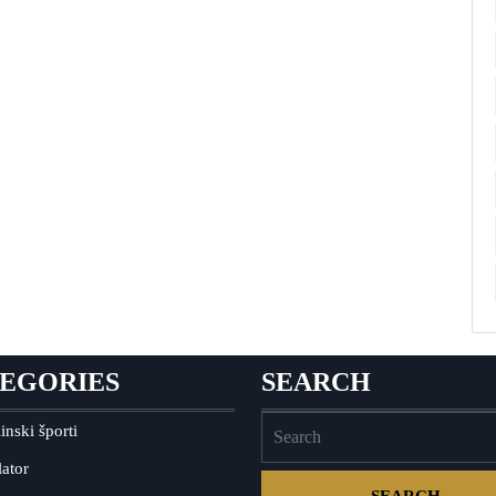
EGORIES
SEARCH
inski športi
ator