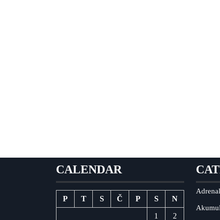
CALENDAR
CAT
Adrenal
P
T
S
Č
P
S
N
Akumul
1
2