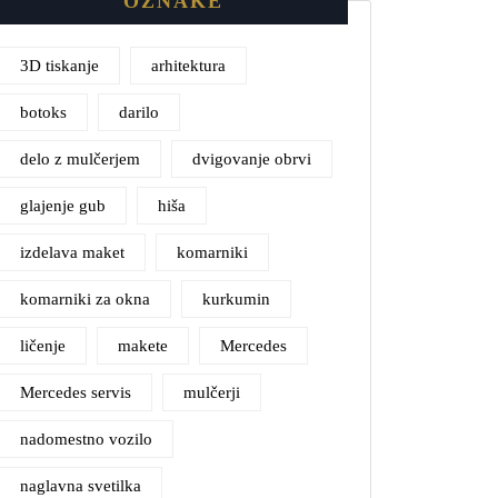
OZNAKE
3D tiskanje
arhitektura
botoks
darilo
delo z mulčerjem
dvigovanje obrvi
glajenje gub
hiša
izdelava maket
komarniki
komarniki za okna
kurkumin
ličenje
makete
Mercedes
Mercedes servis
mulčerji
nadomestno vozilo
naglavna svetilka