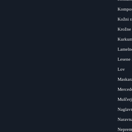
Kompos
Kožni r
Krožne
Kurkum
Lameln
Lesene 
Lov
Maskar
Merced
Mulčerj
Naglavn
Naravn
Neprem