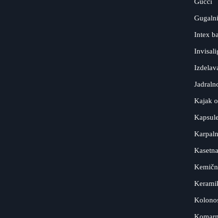
Gucci
Gugaln
Intex b
Invisal
Izdelav
Jadraln
Kajak 
Kapsul
Karpaln
Kasetna
Kemični
Keramik
Kolonos
Komarn