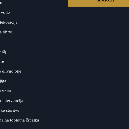
ra
 vode
dekoracija
a obrvi
e šip
ure
olivno olje
jiga
 vrata
a intervencija
ke storitve
alna toplotna črpalka