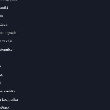
tniki
ak
 žage
in kapsule
e zavese
stopnice
a
es
i
a svetilka
a kozmetika
ičnine