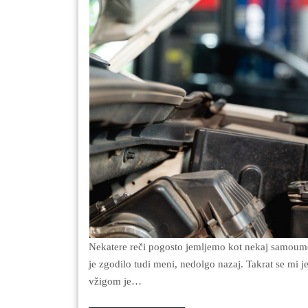
Nekatere reči pogosto jemljemo kot nekaj samoumevnega, vendar lahko hitro ugotovimo, da temu ni tako. To se
je zgodilo tudi meni, nedolgo nazaj. Takrat se mi j
vžigom je…